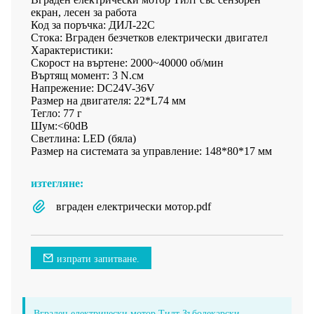
екран, лесен за работа
Код за поръчка: ДИЛ-22C
Стока: Вграден безчетков електрически двигател
Характеристики:
Скорост на въртене: 2000~40000 об/мин
Въртящ момент: 3 N.см
Напрежение: DC24V-36V
Размер на двигателя: 22*L74 мм
Тегло: 77 г
Шум:<60dB
Светлина: LED (бяла)
Размер на системата за управление: 148*80*17 мм
изтегляне:
вграден електрически мотор.pdf
изпрати запитване.
Вграден електрически мотор Тилт Зъболекарски