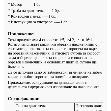
* Мотор：------1 бр.
* Тръба на двигателя: -----1 бр.
* Контролен панел: -----1 бр.
* Инструкция за употреба: -----1 бр.
Приложение:
Този продукт има 4 скорости: 1:5, 1:4.2, 1:1 и 16:1.
Когато използвате различни обратни наконечници с
този мотор, показваната скорост е скоростта на въртене
на обратния наконечник. Натиснете бутона за скорост,
за да изберете правилната скорост за използвания
обратен наконечник, а основният цвят на бутона ще
бъде син.
Да се ​​използва само от зъболекари, за лечение на зъбен
кариес и зъбни коронки, за пломби и полиране.
Приложение: осигуряване на движещи сили в
денталната хирургия чрез използване на наконечника.
Спецификация:
Тип на двигателя
Безчетков двигател 