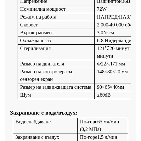
Напрежение
Вашингтон
36
В
Номинална мощност
72W
Режим на работа
НАПРЕД/НАЗАД
Скорост
2 000-40 000 об/мин
Въртящ момент
3.
0
N·см
Охлаждащ газ
6-8 Нидерландия/ми
Стерилизация
121℃20
минути
,
ил
минути
Размер на двигателя
Ф22×
Л
71 мм
Размер на контролера за
148
×
80
×
20 мм
сензорен екран
Размер на задвижващата система
90×65×40
мм
Шум
≤60dB
Захранване с вода/въздух:
Водоснабдяване
По-горе
65 мл/мин
(0,2 МПа)
Захранване с въздух
По-горе
1,5 л/мин