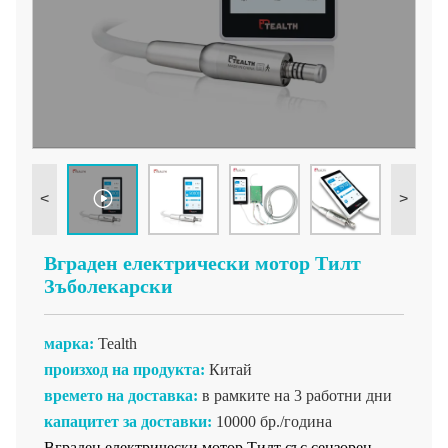
<
>
Вграден електрически мотор Тилт
Зъболекарски
марка:
Tealth
произход на продукта:
Китай
времето на доставка:
в рамките на 3 работни дни
капацитет за доставки:
10000 бр./година
Вграден електрически мотор Тилт със сензорен