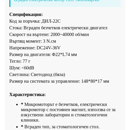
Спецификация:
Код за поръчка: ДИЛ-22C
Стока: Вграден безчетков електрически двигател
Скорост на въртене: 2000~40000 об/мин
Въртящ момент: 3 N.см
Напрежение: DC24V-36V
Размер на двигателя: Φ22*L74 мм
Тегло: 77 г
Шум: <60dB
Светлина: Светодиод (бяла)
Размер на системата за управление: 148*80*17 мм
Характеристика:
*
Микромоторът е безчетков, електрически
микромотор с постоянен магнит, използва се за
изкуствени лаборатории и стоматологични
клиники.
*
Вграден тип, за стоматологичен стол.