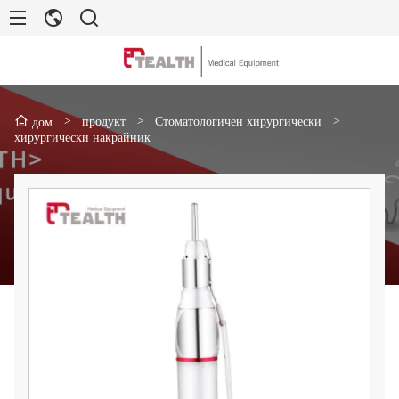
>
продукт
>
Стоматологичен хирургически
>
дом
хирургически накрайник