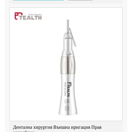
предназначен да отговори на изискванията на
хирургичните процедури в областта на денталната
медицина. Със своите усъвършенствани характеристики и
прецизна функционалност, този накрайник е съществено
допълнение към всяка дентална практика.
1. Тип въртящ се пръстен: Накрайникът е проектиран с
въртящ се пръстен, което позволява лесна маневреност и
гъвкавост по време на хирургични процедури. Тази
функция подобрява контрола и прецизността на
зъболекаря, осигурявайки оптимални резултати за
пациента.
2. Предавателно отношение: С предавателно отношение
1:1, този накрайник предлага система за директно
задвижване, осигуряваща ефективно и постоянно
предаване на мощността. Това позволява на зъболекаря да
извършва хирургични процедури с точност и прецизност.
3. Размер на борера: Накрайникът е съвместим с борери
2,35 мм, които обикновено се използват в
стоматологичните кабинети. Това гарантира съвместимост
с широк набор от хирургически инструменти,
осигурявайки гъвкавост и удобство за денталните
специалисти.
4. Максимална скорост: Накрайникът има максимална
Дентална хирургия Външна иригация Прав
скорост от 20 000 об./мин, което позволява