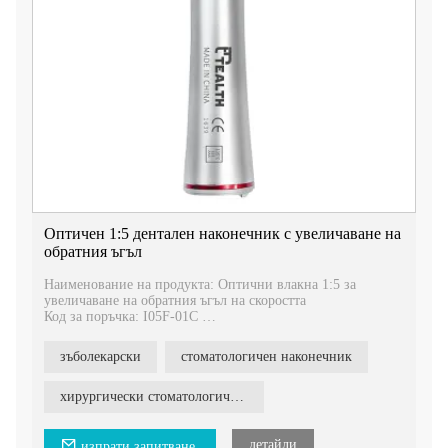
Надстройте вашата дентална практика с нашия дентален
хирургичен накрайник за външна иригация прав.
Изпитайте предимствата на лесно премахване, външно
напояване и подобрена функционалност. Свържете се с
нас днес за повече информация как този накрайник може
да подобри вашите стоматологични хирургични
процедури.
Оптичен 1:5 дентален наконечник с увеличаване на
обратния ъгъл
Наименование на продукта: Оптични влакна 1:5 за
увеличаване на обратния ъгъл на скоростта
Код за поръчка: I05F-01C
Характеристика:
Размер на борера: 1,60 мм
зъболекарски
стоматологичен наконечник
Предавателно отношение: 1:5 увеличение
Шум: По-малко от 70dB
Тип патронник: Бутон
хирургически стоматологичен наконечник
1:5 Оптични влакна за увеличаване на скоростта на
дентален обратен ъгъл
детайли
изпрати запитване.