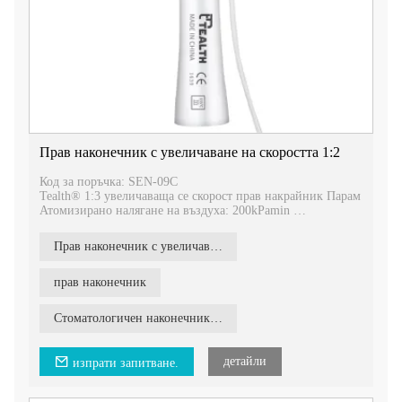
Прав наконечник с увеличаване на скоростта 1:2
Код за поръчка: SEN-09C
Tealth® 1:3 увеличаваща се скорост прав накрайник Парам
Атомизирано налягане на въздуха: 200kPamin
Разход на въздух: 1.5L/мин
Скорост на въртене: 24,000-120,000r/мин
Прав наконечник с увеличаване на скоростта 1:2
Шум:≤70dB
Размер на борера: 2,35 мм
Напояване: външен спрей
прав наконечник
Tealth® 1:3 увеличи хирургически прав накрайник
Наконечниците се автоклавират многократно до 135 ℃.
Стоматологичен наконечник 1:2
Прав наконечник с увеличаване на скоростта 1:3
по-бързо, по-силно
детайли
изпрати запитване.