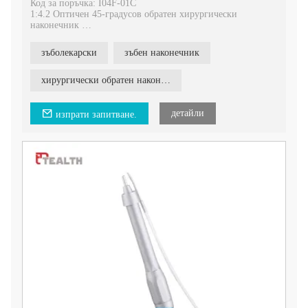
Код за поръчка: I04F-01C
1:4.2 Оптичен 45-градусов обратен хирургически
наконечник
1. Вътрешно напояване и външно напояване
2. Оптични влакна
зъболекарски
зъбен наконечник
3. 1:4.2 увеличена скорост
4. Приложим с ФГ борер
5. 45°, по-добра видимост
хирургически обратен наконечник
Хирургичен наконечник с оптични влакна 1:4.2,
професионален и усъвършенстван инструмент,
детайли
изпрати запитване.
предназначен за стоматологични процедури. Този
наконечник предлага изключителна производителност и
функции, които повишават ефикасността и комфорта на
пациента.
Хирургичният наконечник Фибри Оптика 1:4.2 е
проектиран с уникална характеристика - не изпуска
въздух нито отпред, нито отзад, предотвратявайки
въздушен емфизем. Това осигурява по-безопасно и по-
комфортно изживяване както за зъболекаря, така и за
пациента.
С високия си въртящ момент и голяма режеща сила, този
наконечник позволява ефикасно и ефективно екстракция
на зъби. Повишената ефективност на рязане се изразява в
по-висока производителност и намалено време на
процедурата.