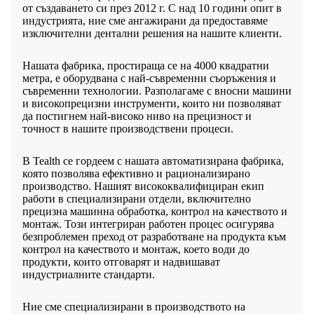
от създаването си през 2012 г. С над 10 години опит в
индустрията, ние сме ангажирани да предоставяме
изключителни дентални решения на нашите клиенти.
Нашата фабрика, простираща се на 4000 квадратни
метра, е оборудвана с най-съвременни съоръжения и
съвременни технологии. Разполагаме с вносни машини
и високопрецизни инструменти, които ни позволяват
да постигнем най-високо ниво на прецизност и
точност в нашите производствени процеси.
В Tealth се гордеем с нашата автоматизирана фабрика,
която позволява ефективно и рационализирано
производство. Нашият висококвалифициран екип
работи в специализирани отдели, включително
прецизна машинна обработка, контрол на качеството и
монтаж. Този интегриран работен процес осигурява
безпроблемен преход от разработване на продукта към
контрол на качеството и монтаж, което води до
продукти, които отговарят и надвишават
индустриалните стандарти.
Ние сме специализирани в производството на