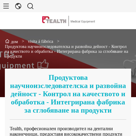
>
visita á fábrica
>
дом
Продуктова научноизследователска и развойна дейност - Контрол
на качеството и обработка - Интегрирана фабрика за сглобяване на
продукти
Продуктова
научноизследователска и развойна
дейност - Контрол на качеството и
обработка - Интегрирана фабрика
за сглобяване на продукти
Tealth, професионален производител на дентални
наконечници, предоставя висококачествени продукти