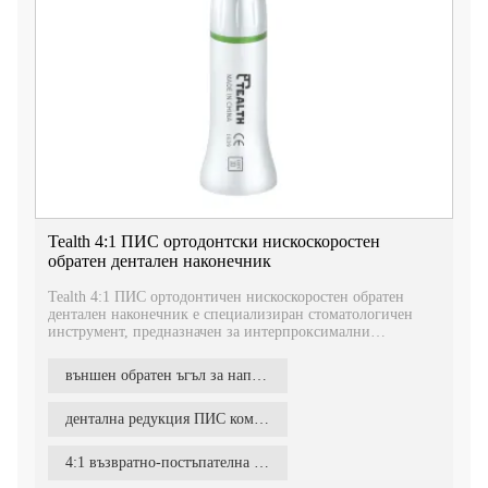
Tealth 4:1 ПИС ортодонтски нискоскоростен
обратен дентален наконечник
Tealth 4:1 ПИС ортодонтичен нискоскоростен обратен
дентален наконечник е специализиран стоматологичен
инструмент, предназначен за интерпроксимални
процедури за оголване и редуциране, той предоставя на
денталните специалисти надежден и ефикасен инструмент
външен обратен ъгъл за напояване
за прецизно и ефективно интерпроксимално оголване и
редукция.
дентална редукция ПИС комплект обратен ъгъл
4:1 възвратно-постъпателна интерпроксимална лентова проксимална инструментална ipr система