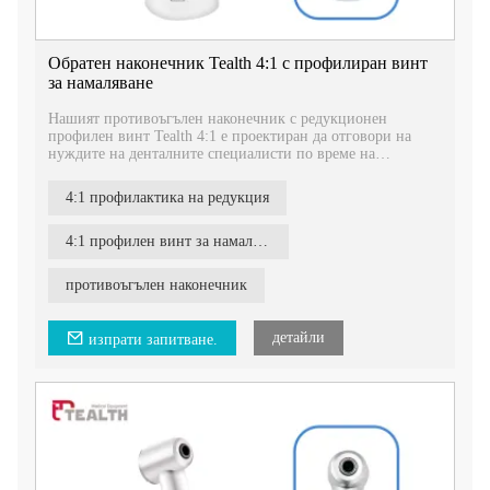
Обратен наконечник Tealth 4:1 с профилиран винт
за намаляване
Нашият противоъгълен наконечник с редукционен
профилен винт Tealth 4:1 е проектиран да отговори на
нуждите на денталните специалисти по време на
профилактични процедури. Той предлага надеждна
производителност и лекота на използване, като подобрява
4:1 профилактика на редукция
ефикасността и ефективността на почистването на зъбите.
4:1 профилен винт за намаляване на обратния ъгъл
противоъгълен наконечник
детайли
изпрати запитване.