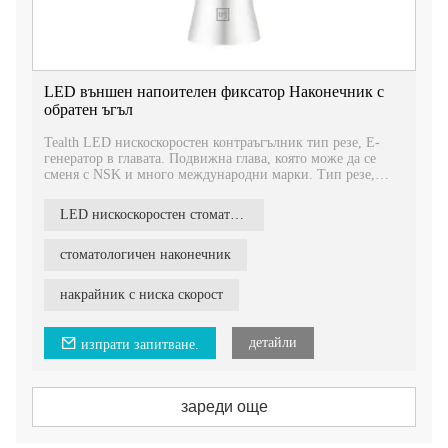
LED външен напоителен фиксатор Наконечник с
обратен ъгъл
Tealth LED нискоскоростен контраъгълник тип резе, Е-
генератор в главата. Подвижна глава, която може да се
сменя с NSK и много международни марки. Тип резе,
който е лесен за задържане и изваждане на борера, по-
безопасен.
LED нискоскоростен стоматологичен накрайник
стоматологичен наконечник
накрайник с ниска скорост
детайли
изпрати запитване.
зареди още