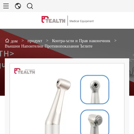
>
продукт
>
Контра-ъгли и Прав наконечник
>
дом
Външни Напоителни Противопоказания Ъглите