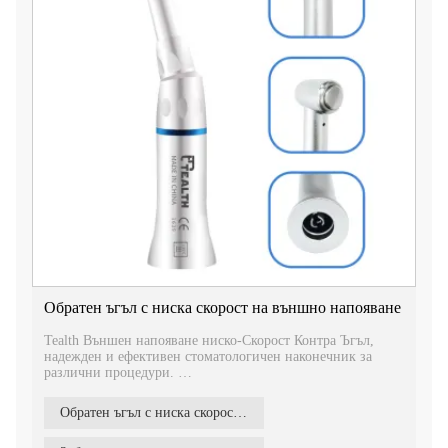
Обратен ъгъл с ниска скорост на външно напояване
Tealth Външен напояване ниско-Скорост ​​Контра Ъгъл,
надежден и ефективен стоматологичен наконечник за
различни процедури.
Със своите лесни за употреба функции и ергономичен
дизайн, той предлага удобство и прецизност по време на
Обратен ъгъл с ниска скорост на външно напояване
стоматологични процедури.