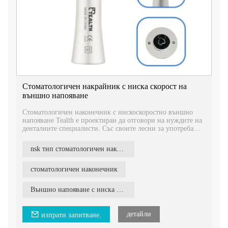
Стоматологичен накрайник с ниска скорост на
външно напояване
Стоматологичен наконечник с нискоскоростно външно
напояване Tealth е проектиран да отговори на нуждите на
денталните специалисти. Със своите лесни за употреба
функции и ергономичен дизайн, той предлага удобство и
прецизност по време на стоматологични процедури.
nsk тип стоматологичен наконечник
стоматологичен наконечник
Външно напояване с ниска скорост
детайли
изпрати запитване.