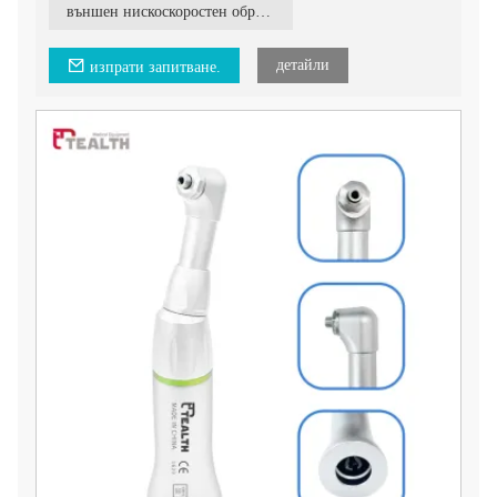
външен нискоскоростен обратен ъгъл
детайли
изпрати запитване.