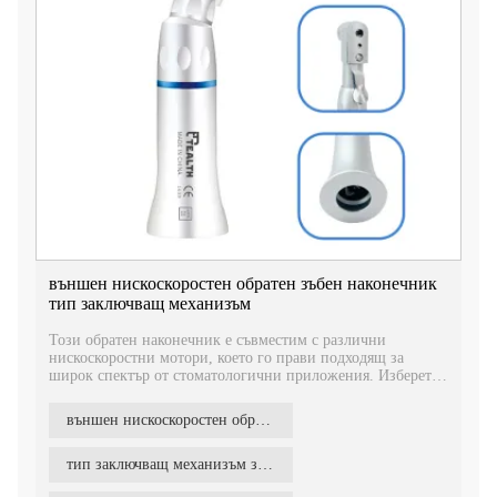
външен нискоскоростен обратен зъбен наконечник
тип заключващ механизъм
Този обратен наконечник е съвместим с различни
нискоскоростни мотори, което го прави подходящ за
широк спектър от стоматологични приложения. Изберете
нашия външен нискоскоростен обратен наконечник с
фиксатор за надеждна работа и подобрен контрол по време
външен нискоскоростен обратен зъбен наконечник тип заключващ механизъм
на стоматологични процедури.
тип заключващ механизъм за обратен ъгъл