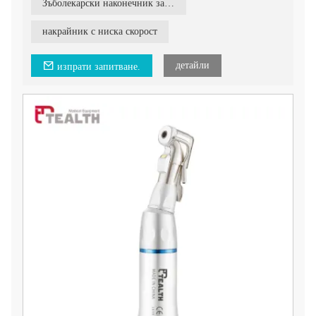
Зъболекарски наконечник за външна иригация
накрайник с ниска скорост
детайли
изпрати запитване.