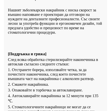
Нашият зъболекарски накрайник с ниска скорост за
външно напояване е проектиран да отговори на
нуждите на денталните професионалисти. Със своите
лесни за употреба функции и ергономичен дизайн, той
предлага удобство и прецизност по време на
стоматологични процедури.
[Поддръжка и грижа]
След всяка обработка стерилизирайте наконечника в
автоклав съгласно следните стъпки:
1. Отстранете борера, използвайте четка, за да
почистите наконечника, след което почистете
външната част на накрайника с алкохолен разтвор.
2. Смажете накрайника.
3. Опаковайте в торбичка за автоклавиране.
4. Автоклавирайте накрайника за 12 минути при 135
℃.
5. Стоматологичните накрайници не могат да се