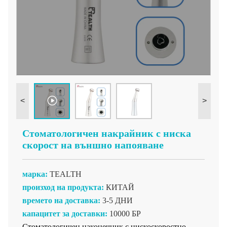
<
>
Стоматологичен накрайник с ниска
скорост на външно напояване
марка:
TEALTH
произход на продукта:
КИТАЙ
времето на доставка:
3-5 ДНИ
капацитет за доставки:
10000 БР
Стоматологичен наконечник с нискоскоростно