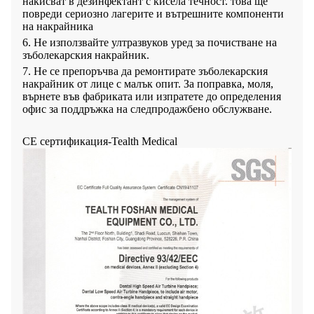
накисват в дезинфектант с кисела течност. това ще
повреди сериозно лагерите и вътрешните компоненти
на накрайника
6. Не използвайте ултразвуков уред за почистване на
зъболекарския накрайник.
7. Не се препоръчва да ремонтирате зъболекарския
накрайник от лице с малък опит. За поправка, моля,
върнете във фабриката или изпратете до определения
офис за поддръжка на следпродажбено обслужване.
CE сертификация-Tealth Medical