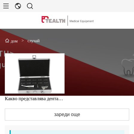
>
случай
дом
Какво представлява дентална интерпроксимална редукция?
зареди още