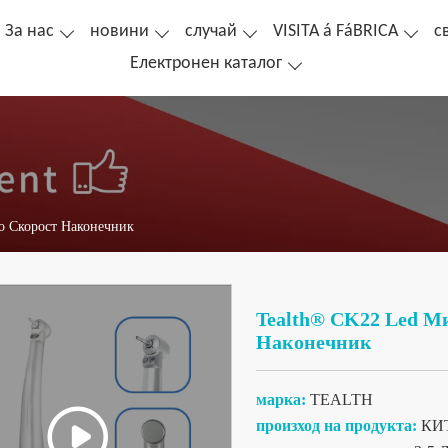
За нас
новини
случай
VISITA á FáBRICA
с
Електронен каталог
 Скорост ​​Наконечник
Tealth® CK22 Led Ми
Наконечник
марка:
TEALTH
произход на продукта:
КИ