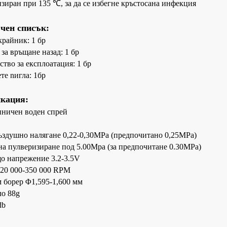
изиран при 135 ℃, за да се избегне кръстосана инфекция
чен списък:
крайник: 1 бр
 за връщане назад
: 1 бр
ство за експлоатация
: 1 бр
те n
игла: 1бр
кация:
ничен воден спрей
ъздушно налягане 0,22-0,30MPa (предпочитано 0,25MPa)
на пулверизиране под 5.00Mpa (за предпочитане 0.30MPa)
о напрежение 3.2-3.5V
320 000-350 000 RPM
борер Φ1,595-1,600 мм
ло 88g
db