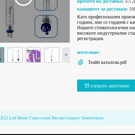
времето на доставка:
3-5
капацитет за доставки:
10
Като професионален произв
години, ние се гордеем с к
Нашите стоматологични нак
високите индустриални ста
регистрация.
изтегляне:
>
Tealth каталози.pdf
изпрати запитване.
CK22 Led Мини Глава хлапе Високо Скорост ​​Наконечник