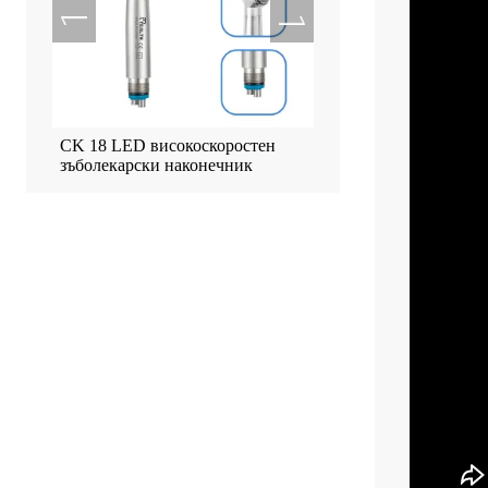
ен
CK 18 LED високоскоростен
Машина с тъчскрийн з
зъболекарски наконечник
имплантен мотор Тилт