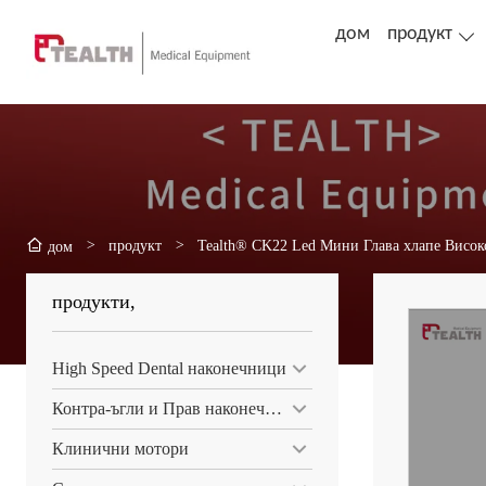
дом
продукт
>
продукт
>
Tealth® CK22 Led Мини Глава хлапе Високо
дом
продукти,
High Speed ​​Dental наконечници
Контра-ъгли и Прав наконечник
Клинични мотори