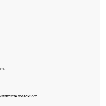
ия.
контактната повърхност