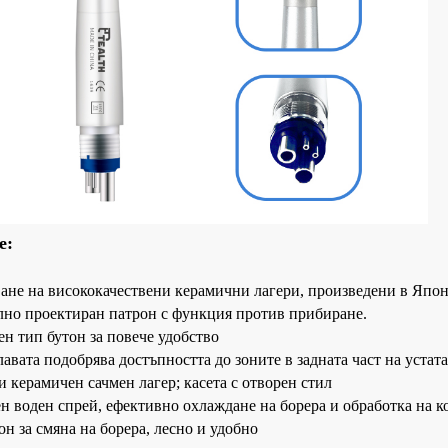
е:
ване на висококачествени керамични лагери, произведени в Япон
лно проектиран патрон с функция против прибиране.
ен тип бутон за повече удобство
авата подобрява достъпността до зоните в задната част на устата
и керамичен сачмен лагер; касета с отворен стил
ен воден спрей, ефективно охлаждане на борера и обработка на 
он за смяна на борера, лесно и удобно