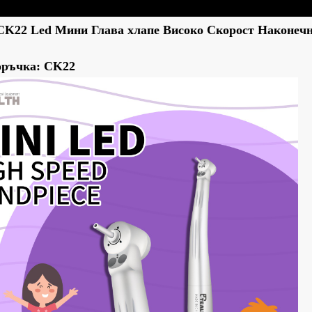
CK22 Led Мини Глава хлапе Високо Скорост ​​Наконеч
оръчка: CK22