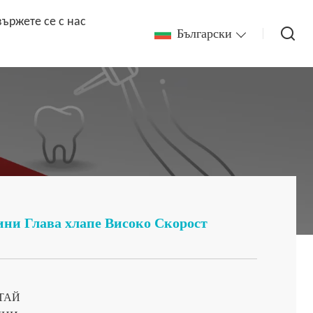
вържете се с нас
Български
ни Глава хлапе Високо Скорост ​​
ТАЙ