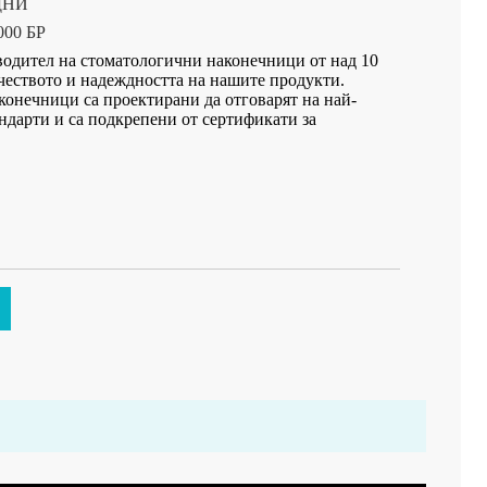
 ДНИ
000 БР
одител на стоматологични наконечници от над 10
ачеството и надеждността на нашите продукти.
онечници са проектирани да отговарят на най-
ндарти и са подкрепени от сертификати за