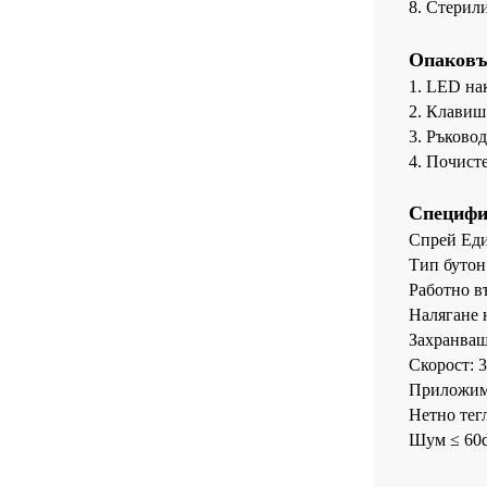
8. Стерил
Опаковъ
1. LED на
2. Клавиш
3. Ръковод
4. Почисте
Специфи
Спрей Еди
Тип бутон
Работно в
Налягане 
Захранващ
Скорост: 
Приложим 
Нетно тег
Шум ≤ 60