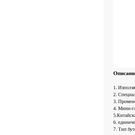
Описани
1. Използ
2. Специа
3. Промен
4. Мини-гл
5.Китайск
6. единич
7. Тип бут