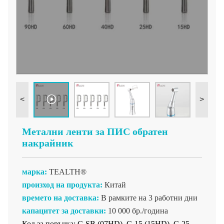
<
>
Метални ленти за ПИС обратен
накрайник
марка:
TEALTH®
произход на продукта:
Китай
времето на доставка:
В рамките на 3 работни дни
капацитет за доставки:
10 000 бр./година
Код за поръчка: C-SB (07HD), C-15 (15HD), C-25