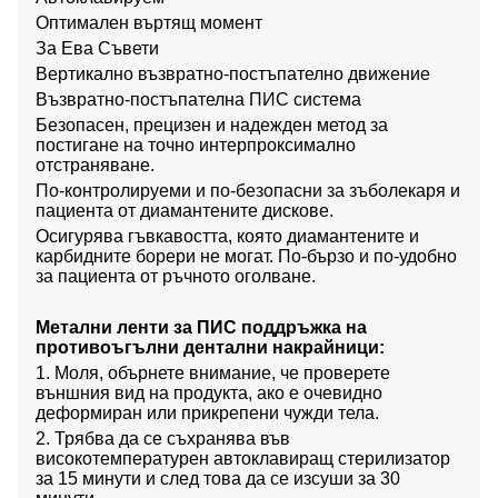
Оптимален въртящ момент
За Ева Съвети
Вертикално възвратно-постъпателно движение
Възвратно-постъпателна ПИС система
Безопасен, прецизен и надежден метод за
постигане на точно интерпроксимално
отстраняване.
По-контролируеми и по-безопасни за зъболекаря и
пациента от диамантените дискове.
Осигурява гъвкавостта, която диамантените и
карбидните борери не могат. По-бързо и по-удобно
за пациента от ръчното оголване.
Метални ленти за ПИС поддръжка на
противоъгълни дентални накрайници:
1. Моля, обърнете внимание, че проверете
външния вид на продукта, ако е очевидно
деформиран или прикрепени чужди тела.
2. Трябва да се съхранява във
високотемпературен автоклавиращ стерилизатор
за 15 минути и след това да се изсуши за 30