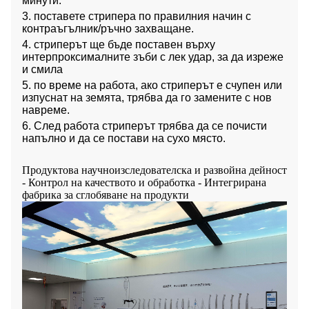
минути.
3. поставете стрипера по правилния начин с
контраъгълник/ръчно захващане.
4. стриперът ще бъде поставен върху
интерпроксималните зъби с лек удар, за да изреже
и смила
5. по време на работа, ако стриперът е счупен или
изпуснат на земята, трябва да го замените с нов
навреме.
6. След работа стриперът трябва да се почисти
напълно и да се постави на сухо място.
Продуктова научноизследователска и развойна дейност
- Контрол на качеството и обработка - Интегрирана
фабрика за сглобяване на продукти