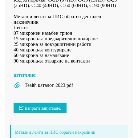
(25HD). C-40 (40HD), C-60 (60HD), C-90 (90HD)
Метални ленти за ПИС обратен дентален
наконечник
Ленти:
07 микронен назъбен трион
15 микрона-за предварително полиране
25 микрона-за довършителни работи
40 микрона-за контуриране
60 микрона-за намаляване
90 микрона-за отваряне на контакти
изтегляне:
Tealth каталог-2023.pdf
изпрати запитване.
Метални ленти за ПИС обратен накрайник