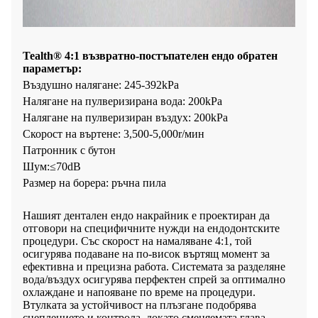
Tealth® 4:1 възвратно-постъпателен ендо обратен
параметър:
Въздушно налягане: 245-392kPa
Налягане на пулверизирана вода: 200kPa
Налягане на пулверизиран въздух: 200kPa
Скорост на въртене: 3,500-5,000r/мин
Патронник с бутон
Шум:≤70dB
Размер на борера: ръчна пила
Нашият дентален ендо накрайник е проектиран да
отговори на специфичните нужди на ендодонтските
процедури. Със скорост на намаляване 4:1, той
осигурява подаване на по-висок въртящ момент за
ефективна и прецизна работа. Системата за разделяне
вода/въздух осигурява перфектен спрей за оптимално
охлаждане и напояване по време на процедури.
Втулката за устойчивост на плъзгане подобрява
сцеплението и контрола, докато сменяемата глава