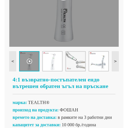
<
>
4:1 възвратно-постъпателен ендо
вътрешен обратен ъгъл на пръскане
марка:
TEALTH®
произход на продукта:
ФОШАН
времето на доставка:
в рамките на 3 работни дни
капацитет за доставки:
10 000 бр./година