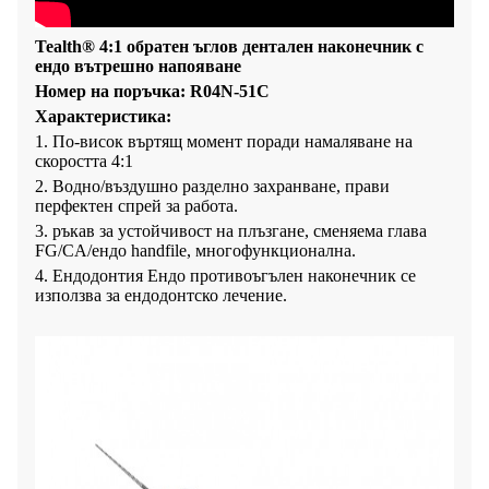
Tealth® 4:1 обратен ъглов дентален наконечник с
ендо вътрешно напояване
Номер на поръчка: R04N-51C
Характеристика:
1. По-висок въртящ момент поради намаляване на
скоростта 4:1
2. Водно/въздушно разделно захранване, прави
перфектен спрей за работа.
3. ръкав за устойчивост на плъзгане, сменяема глава
FG/CA/ендо handfile, многофункционална.
4. Ендодонтия Ендо противоъгълен наконечник се
използва за ендодонтско лечение.