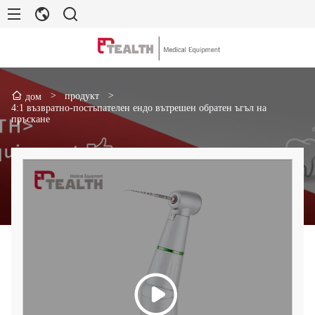
>
продукт
>
дом
4:1 възвратно-постъпателен ендо вътрешен обратен ъгъл на
пръскане