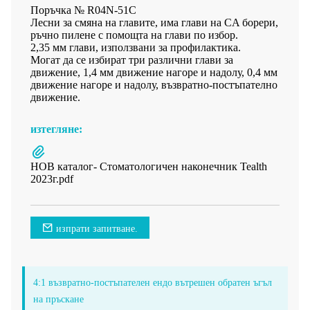
Поръчка № R04N-51C
Лесни за смяна на главите, има глави на CA борери,
ръчно пилене с помощта на глави по избор.
2,35 мм глави, използвани за профилактика.
Могат да се избират три различни глави за
движение, 1,4 мм движение нагоре и надолу, 0,4 мм
движение нагоре и надолу, възвратно-постъпателно
движение.
изтегляне:
НОВ каталог- Стоматологичен наконечник Tealth
2023г.pdf
изпрати запитване.
4:1 възвратно-постъпателен ендо вътрешен обратен ъгъл
на пръскане