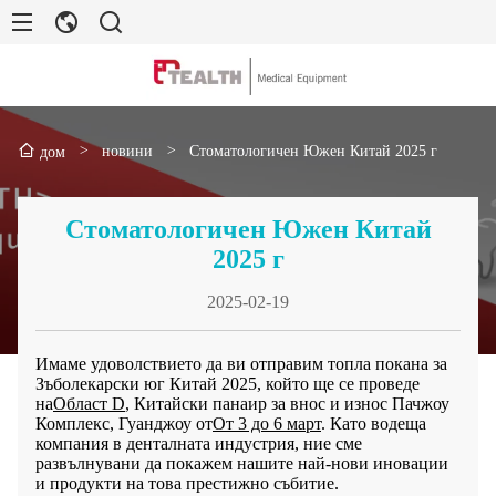
>
новини
>
Стоматологичен Южен Китай 2025 г
дом
Стоматологичен Южен Китай
2025 г
2025-02-19
Имаме удоволствието да ви отправим топла покана за
Зъболекарски юг Китай 2025, който ще се проведе
на
Област D
, Китайски панаир за внос и износ Пачжоу
Комплекс, Гуанджоу от
От 3 до 6 март
. Като водеща
компания в денталната индустрия, ние сме
развълнувани да покажем нашите най-нови иновации
и продукти на това престижно събитие.