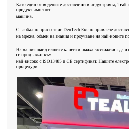
Като един от водещите доставчици в индустрията, Tealt
продукт имплант
машина.
С глобално присъствие DenTech Експо привлече доставчи
на
мрежа, обмен на знания и проучване на най-новите п
На нашия щанд нашите клиенти имаха възможност да из
се придържат към
най-високо
с ISO13485 и CE сертификат. Нашите електр
процедури.