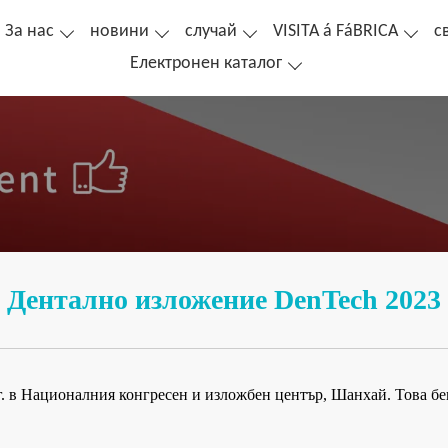
За нас
новини
случай
VISITA á FáBRICA
с
Електронен каталог
Дентално изложение DenTech 2023
 г. в Националния конгресен и изложбен център, Шанхай. Това б