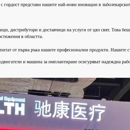
h с гордост представи нашите най-нови иновации в зъболекарск
ци, дистрибутори и доставчици на услуги от цял ​​свят. Това б
остижения в областта.
питат от първа ръка нашите професионални продукти. Нашите 
одвигатели и машина за имплантиране осигуряват надеждна рабо