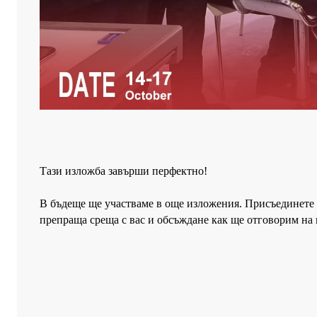
Тази изложба завърши перфектно!
В бъдеще ще участваме в още изложения. Присъединете с
препраща
среща с вас и обсъждане как ще отговорим на